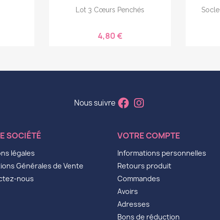
Lot 3 Cœurs Penchés
Socle
4,80 €
Nous suivre
E SOCIÉTÉ
VOTRE COMPTE
ns légales
Informations personnelles
ions Générales de Vente
Retours produit
ctez-nous
Commandes
Avoirs
Adresses
Bons de réduction