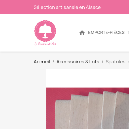
Sélection artisanale en Alsace
home
EMPORTE-PIÈCES
Accueil
Accessoires & Lots
Spatules p