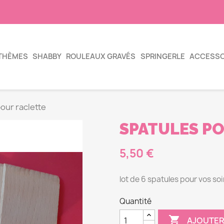
THÈMES
SHABBY
ROULEAUX GRAVÉS
SPRINGERLE
ACCESSO
our raclette
SPATULES P
5,50 €
lot de 6 spatules pour vos so
Quantité

AJOUTER