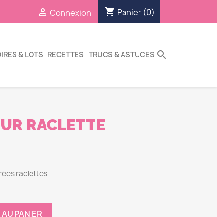
shopping_cart

Panier
(0)
Connexion
search
IRES & LOTS
RECETTES
TRUCS & ASTUCES
OUR RACLETTE
irées raclettes
 AU PANIER