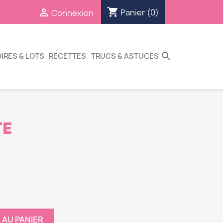
shopping_cart

Panier
(0)
Connexion
search
IRES & LOTS
RECETTES
TRUCS & ASTUCES
TE
 AU PANIER