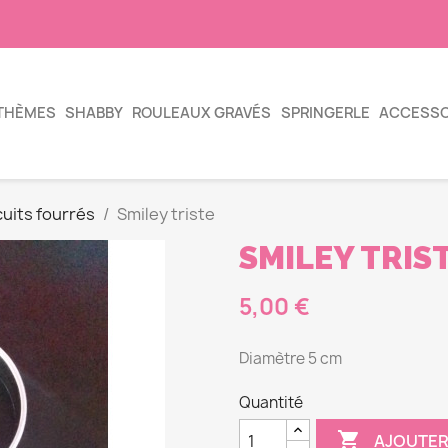
THÈMES
SHABBY
ROULEAUX GRAVÉS
SPRINGERLE
ACCESSO
uits fourrés
Smiley triste
SMILEY TRIS
5,00 €
Diamètre 5 cm
Quantité

AJOUTER