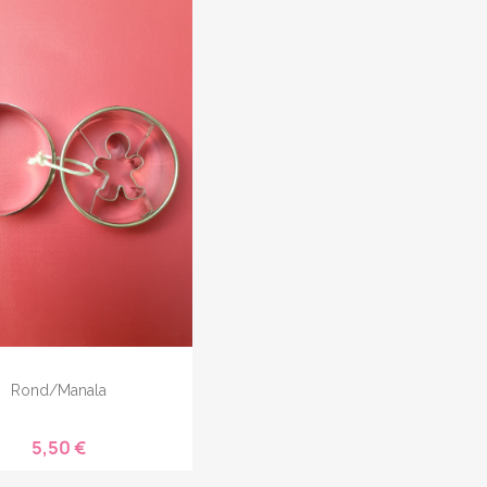
Rond/manala
5,50 €