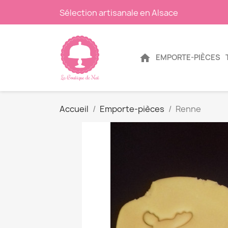
Sélection artisanale en Alsace
home
EMPORTE-PIÈCES
Accueil
Emporte-pièces
Renne