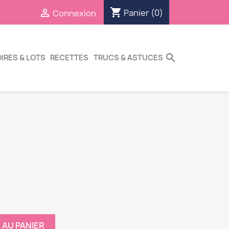
shopping_cart

Panier
(0)
Connexion
search
IRES & LOTS
RECETTES
TRUCS & ASTUCES
 AU PANIER