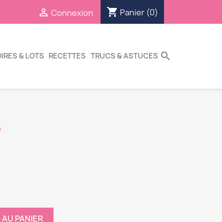
shopping_cart

Panier
(0)
Connexion
search
IRES & LOTS
RECETTES
TRUCS & ASTUCES
6
 AU PANIER