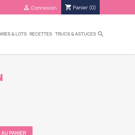
shopping_cart

Panier
(0)
Connexion
search
IRES & LOTS
RECETTES
TRUCS & ASTUCES
N
 AU PANIER