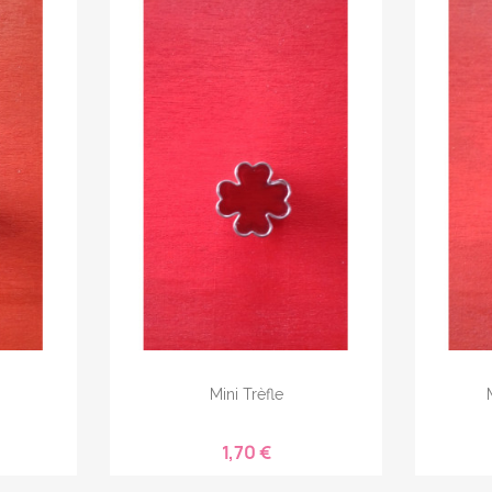
Mini Trèfle
1,70 €