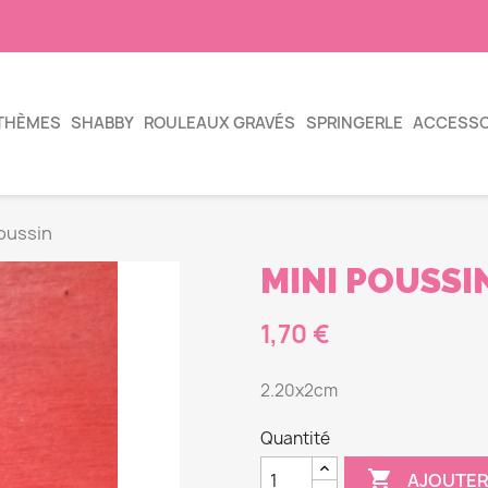
THÈMES
SHABBY
ROULEAUX GRAVÉS
SPRINGERLE
ACCESSO
oussin
MINI POUSSI
1,70 €
2.20x2cm
Quantité

AJOUTER