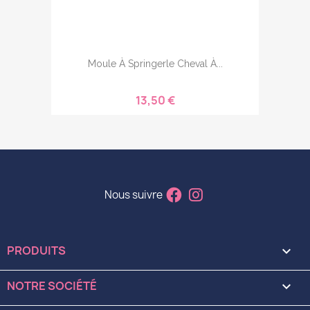
Moule À Springerle Cheval À...
13,50 €
Nous suivre
PRODUITS

NOTRE SOCIÉTÉ
