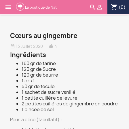
shopping_cart

search

(0)
Cœurs au gingembre
13 Juillet 2020
4
date_range
thumb_up_alt
Ingrédients
160 gr de farine
120 gr de Sucre
120 gr de beurre
1 œuf
50 gr de fécule
1 sachet de sucre vanillé
1 petite cuillère de levure
2 petites cuillères de gingembre en poudre
1 pincée de sel
Pour la déco (facultatif) :